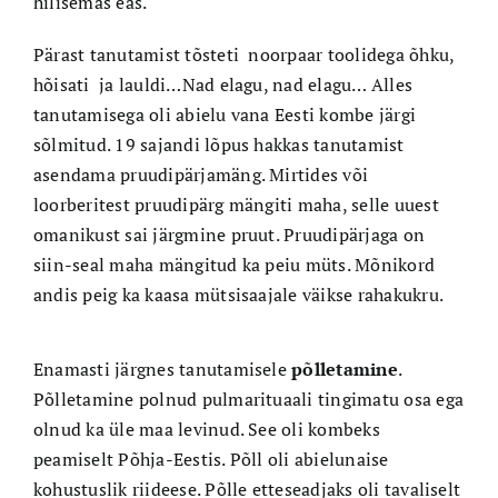
hilisemas eas.
Pärast tanutamist tõsteti noorpaar toolidega õhku,
hõisati ja lauldi…Nad elagu, nad elagu… Alles
tanutamisega oli abielu vana Eesti kombe järgi
sõlmitud. 19 sajandi lõpus hakkas tanutamist
asendama pruudipärjamäng. Mirtides või
loorberitest pruudipärg mängiti maha, selle uuest
omanikust sai järgmine pruut. Pruudipärjaga on
siin-seal maha mängitud ka peiu müts. Mõnikord
andis peig ka kaasa mütsisaajale väikse rahakukru.
Enamasti järgnes tanutamisele
põlletamine
.
Põlletamine polnud pulmarituaali tingimatu osa ega
olnud ka üle maa levinud. See oli kombeks
peamiselt Põhja-Eestis. Põll oli abielunaise
kohustuslik riideese. Põlle etteseadjaks oli tavaliselt