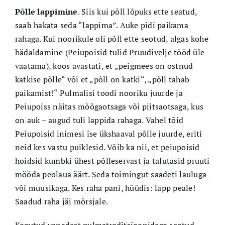
Põlle lappimine
. Siis kui põll lõpuks ette seatud,
saab hakata seda “lappima”. Auke pidi paikama
rahaga. Kui noorikule oli põll ette seotud, algas kohe
hädaldamine (Peiupoisid tulid Pruudivelje tööd üle
vaatama), koos avastati, et „peigmees on ostnud
katkise põlle“ või et „põll on katki“, „põll tahab
paikamist!“ Pulmalisi toodi nooriku juurde ja
Peiupoiss näitas mõõgaotsaga või piitsaotsaga, kus
on auk – augud tuli lappida rahaga. Vahel tõid
Peiupoisid inimesi ise ükshaaval põlle juurde, eriti
neid kes vastu puiklesid. Võib ka nii, et peiupoisid
hoidsid kumbki ühest põlleservast ja talutasid pruuti
mööda peolaua äärt. Seda toimingut saadeti lauluga
või muusikaga. Kes raha pani, hüüdis: lapp peale!
Saadud raha jäi mõrsjale.