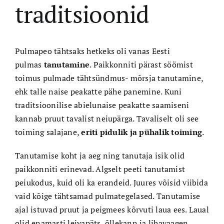
traditsioonid
Pulmapeo tähtsaks hetkeks oli vanas Eesti
pulmas
tanutamine
. Paikkonniti pärast söömist
toimus pulmade tähtsündmus- mõrsja tanutamine,
ehk talle naise peakatte pähe panemine. Kuni
traditsioonilise abielunaise peakatte saamiseni
kannab pruut tavalist neiupärga. Tavaliselt oli see
toiming salajane,
eriti pidulik ja pühalik toiming
.
Tanutamise koht ja aeg ning tanutaja isik olid
paikkonniti erinevad. Algselt peeti tanutamist
peiukodus, kuid oli ka erandeid. Juures võisid viibida
vaid kõige tähtsamad pulmategelased. Tanutamise
ajal istuvad pruut ja peigmees kõrvuti laua ees. Laual
olid enamasti leivapäts, õllekann ja lihavaagen.