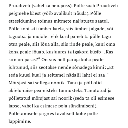
Pruudiveli (vahel ka peiuposs). Põlle saab Pruudiveli
peigmehe käest (võib avalikult nõuda). Põlle
ettesidumine toimus mitmete naljatuste saatel.
Põlle sobitati ümber kaela, siis ümber jalgade, või
taguotsa ja mujale: ehk kord paneb ta põlle tagu
otsa peale, siis lõua alla, siis rinde peale, kuni oma
koha peale jõuab, kusjuures ta igakord küsib: „Kas
siin on paras?“ On siis põll paraja koha peale
juhtunud, siis seotakse nende sõnadega kinni: „Et
seda kuuel kuul ja seitsmel nädalil lahti ei saa!“
Mõrsjast sai sellega noorik. Tanu ja põll olid
abielunaise peamisteks tunnusteks. Tanutatud ja
põlletatud mõrsjast sai noorik (seda ta oli esimese
lapse, vahel ka esimese poja sündimiseni).
Põlletamisele järgnes tavaliselt kohe põlle
lappimine.