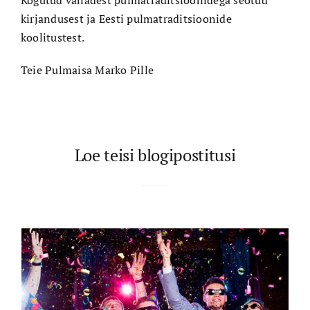
Kogutud vanadest pulmatraditsioonidega seotud
kirjandusest ja Eesti pulmatraditsioonide
koolitustest.
Teie Pulmaisa Marko Pille
Loe teisi blogipostitusi