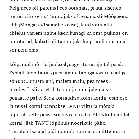
Peigmees oli paremal ees ootamas, pruut siseneb
ruumi viimsena. Tanutajaks oli enamasti Mõõgaema
ehk (Mõõgaisa/Isamehe kaasa), kuid võib olla
abielus vanem naine keda kunagi ka oma pulmas on
tanutatud, kohati oli tanutajaks ka pruudi oma ema
või peiu ema.
Lõiganud mõrsja juuksed, suges tanutaja tal pead.
Esmalt lööb tanutaja pruudile tanuga vastu pead ja
sõnub: „unusta uni, mäleta mälu, pea mees
meeles!“, siis asetab tanutaja mõrsjale naise
peakatte pähe. Seda korratakse kolm korda: esimesel
ja teisel korral pannakse TANU viltu ja mõrsja
raputab selle peast või viskab maha. Alles kolmandal
korral jääb TANU lõplikult noorikule pähe.
Tanutamise ajal pidi nooruk nutma, et mitte nutta