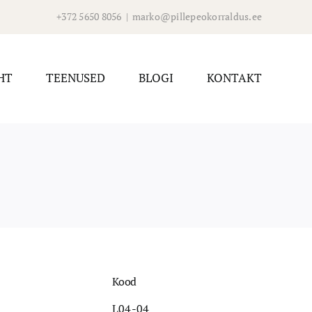
+372 5650 8056
|
marko@pillepeokorraldus.ee
HT
TEENUSED
BLOGI
KONTAKT
Kood
L04-04