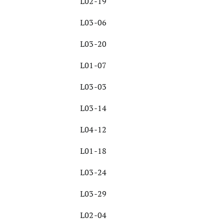
L02-19
L03-06
L03-20
L01-07
L03-03
L03-14
L04-12
L01-18
L03-24
L03-29
L02-04