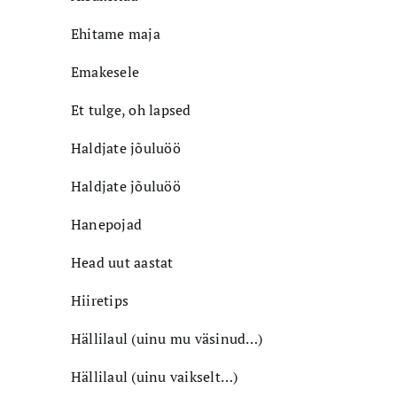
Ehitame maja
Emakesele
Et tulge, oh lapsed
Haldjate jõuluöö
Haldjate jõuluöö
Hanepojad
Head uut aastat
Hiiretips
Hällilaul (uinu mu väsinud…)
Hällilaul (uinu vaikselt…)