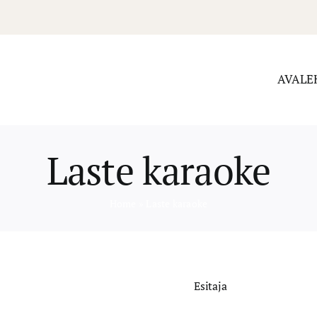
AVALE
Laste karaoke
Home
»
Laste karaoke
Esitaja