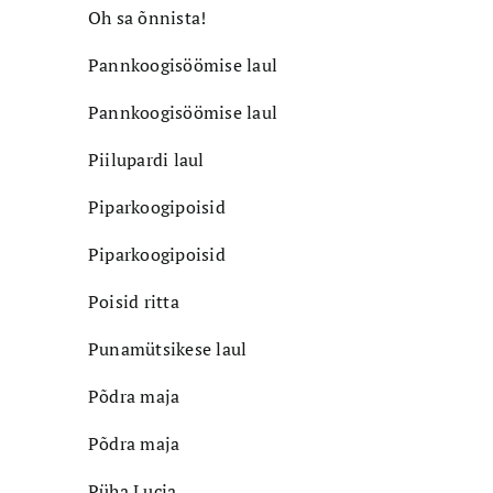
Oh sa õnnista!
Pannkoogisöömise laul
Pannkoogisöömise laul
Piilupardi laul
Piparkoogipoisid
Piparkoogipoisid
Poisid ritta
Punamütsikese laul
Põdra maja
Põdra maja
Püha Lucia